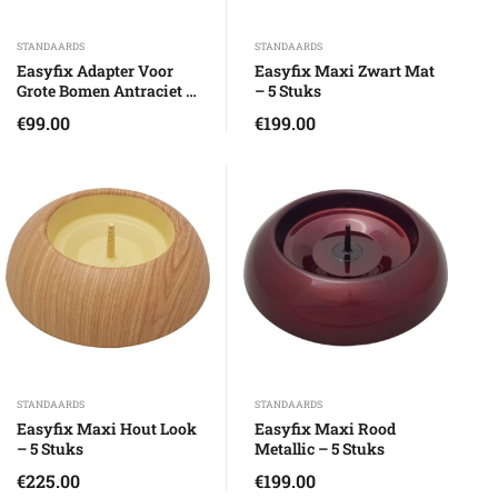
STANDAARDS
STANDAARDS
Easyfix Adapter Voor
Easyfix Maxi Zwart Mat
Grote Bomen Antraciet –
– 5 Stuks
1 Stuks
€
99.00
€
199.00
STANDAARDS
STANDAARDS
Easyfix Maxi Hout Look
Easyfix Maxi Rood
– 5 Stuks
Metallic – 5 Stuks
€
225.00
€
199.00