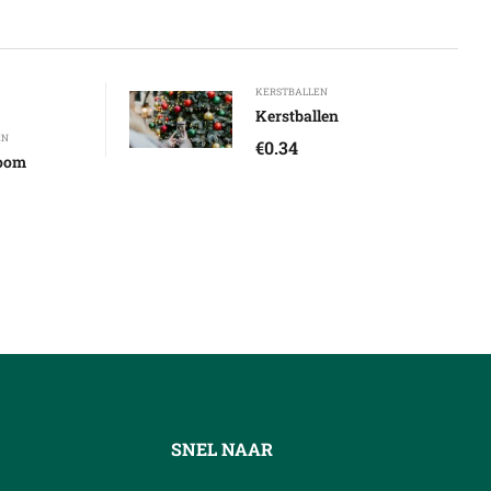
KERSTBALLEN
Kerstballen
EN
€
0.34
oom
SNEL NAAR