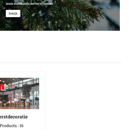
zoals standaards, netten of tonnen
Bekijk
erstdecoratie
Products : 16