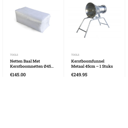
TOOLS
TOOLS
Netten Baal Met
Kerstboomfunnel
Kerstboomnetten Ø45
Metaal 45cm – 1 Stuks
Cm – 1 Stuks
€
145.00
€
249.95