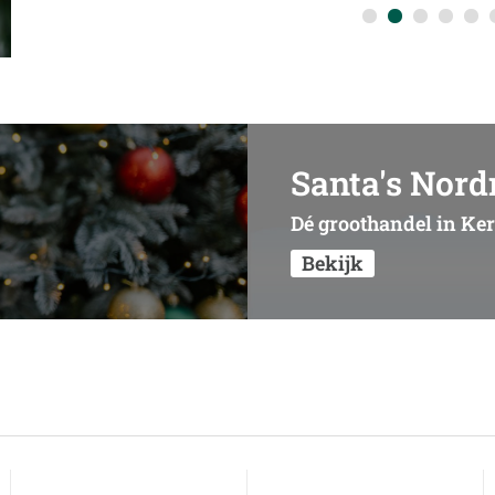
Santa's Nor
Dé groothandel in K
Bekijk