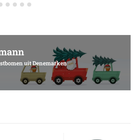
dmann
erstbomen uit Denemarken