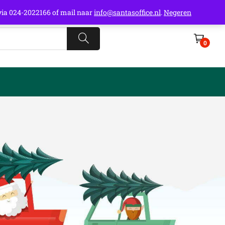
t via 024-2022166 of mail naar
info@santasoffice.nl
.
Negeren
0
cial Media
cebook
stagram
nkedIn
mail