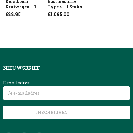
Kerstboom
Boormachine
Kruiwagen – 1
Type 4 – 1 Stuks
Stuks
€
88.95
€
1,095.00
NIEUWSBRIEF
E-mailadres: