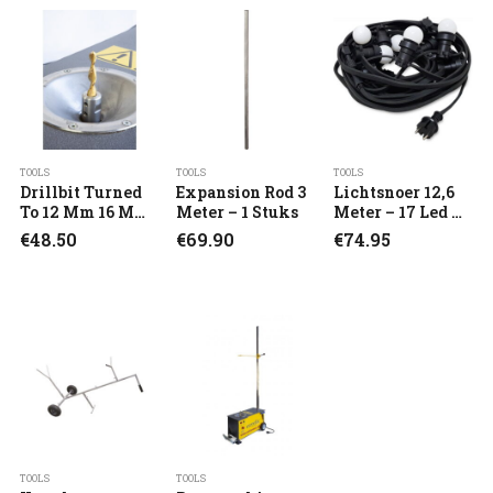
TOOLS
TOOLS
TOOLS
Drillbit Turned
Expansion Rod 3
Lichtsnoer 12,6
To 12 Mm 16 Mm
Meter – 1 Stuks
Meter – 17 Led X
– 1 Stuks
3W
€
48.50
€
69.90
€
74.95
TOOLS
TOOLS