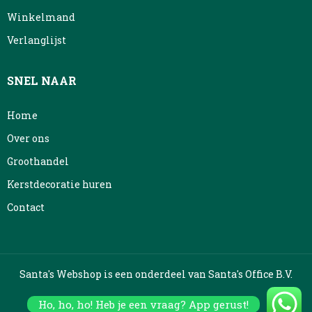
Winkelmand
Verlanglijst
SNEL NAAR
Home
Over ons
Groothandel
Kerstdecoratie huren
Contact
Santa's Webshop is een onderdeel van Santa's Office B.V.
Ho, ho, ho! Heb je een vraag? App gerust!
Built by BAAS.
–
Kerstboom Groothandel