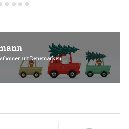
dmann
erstbomen uit Denemarken