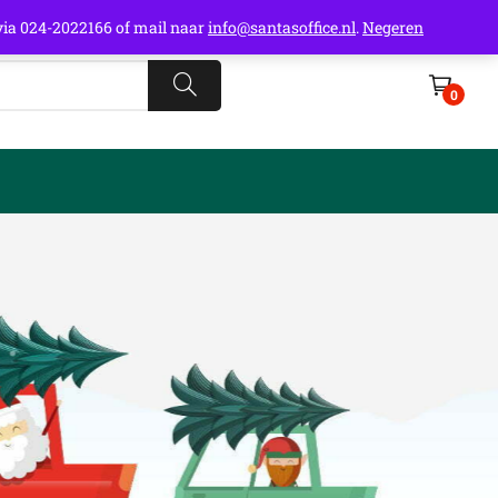
t via 024-2022166 of mail naar
info@santasoffice.nl
.
Negeren
0
cial Media
cebook
stagram
nkedIn
mail