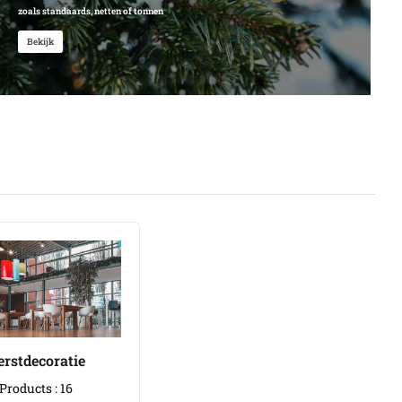
zoals standaards, netten of tonnen
Bekijk
erstdecoratie
Products : 16