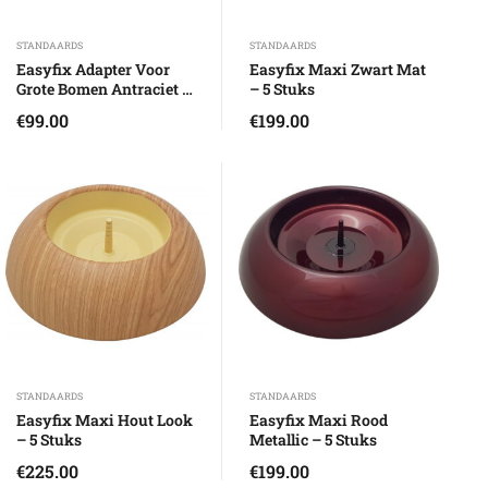
STANDAARDS
STANDAARDS
Easyfix Adapter Voor
Easyfix Maxi Zwart Mat
Grote Bomen Antraciet –
– 5 Stuks
1 Stuks
€
99.00
€
199.00
STANDAARDS
STANDAARDS
Easyfix Maxi Hout Look
Easyfix Maxi Rood
– 5 Stuks
Metallic – 5 Stuks
€
225.00
€
199.00