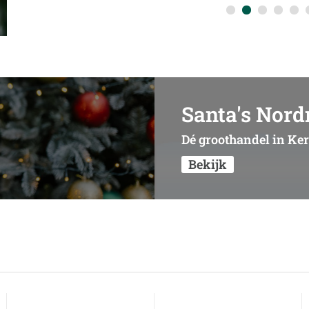
Santa's Nor
Dé groothandel in K
Bekijk