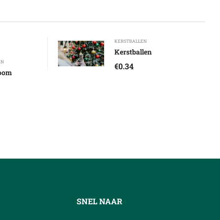
KERSTBALLEN
Kerstballen
EN
€
0.34
oom
SNEL NAAR