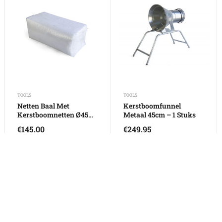
TOOLS
TOOLS
Netten Baal Met
Kerstboomfunnel
Kerstboomnetten Ø45
Metaal 45cm – 1 Stuks
Cm – 1 Stuks
€
145.00
€
249.95