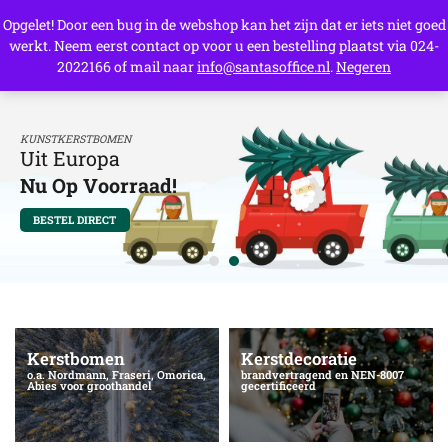
Opgelet! Door een bug in de webshop kan het zijn dat er iets niet goed
werkt. Neem eerst contact op voor u een bestelling plaatst via 024-
0
2022166 of mail naar
info@santasoffice.nl
.
Negeren
KUNSTKERSTBOMEN
Uit Europa
Nu Op Voorraad!
BESTEL DIRECT
Kerstbomen
Kerstdecoratie
o.a. Nordmann, Fraseri, Omorica,
brandvertragend en NEN-8007
Abies voor groothandel
gecertificeerd