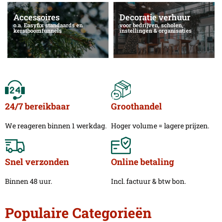
Accessoires
Decoratie verhuur
o.a. Easyfix standaards en
voor bedrijven, scholen,
kerstboomfunnels
instellingen & organisaties
24/7 bereikbaar
Groothandel
We reageren binnen 1 werkdag.
Hoger volume = lagere prijzen.
Snel verzonden
Online betaling
Binnen 48 uur.
Incl. factuur & btw bon.
Populaire Categorieën