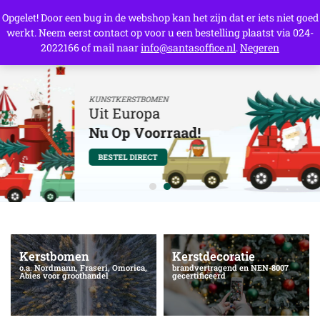
Opgelet! Door een bug in de webshop kan het zijn dat er iets niet goed
werkt. Neem eerst contact op voor u een bestelling plaatst via 024-
0
2022166 of mail naar
info@santasoffice.nl
.
Negeren
KUNSTKERSTBOMEN
Uit Europa
Nu Op Voorraad!
BESTEL DIRECT
Kerstbomen
Kerstdecoratie
o.a. Nordmann, Fraseri, Omorica,
brandvertragend en NEN-8007
Abies voor groothandel
gecertificeerd