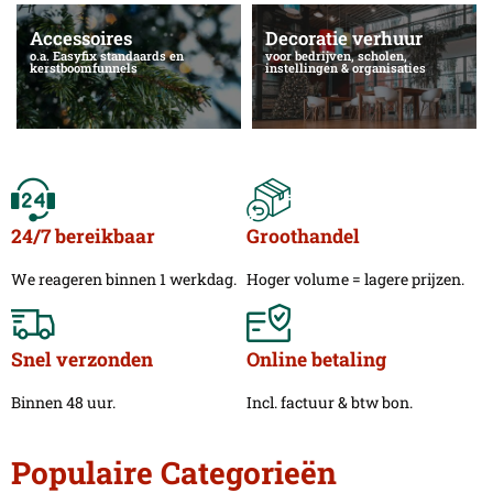
Accessoires
Decoratie verhuur
o.a. Easyfix standaards en
voor bedrijven, scholen,
kerstboomfunnels
instellingen & organisaties
24/7 bereikbaar
Groothandel
We reageren binnen 1 werkdag.
Hoger volume = lagere prijzen.
Snel verzonden
Online betaling
Binnen 48 uur.
Incl. factuur & btw bon.
Populaire Categorieën