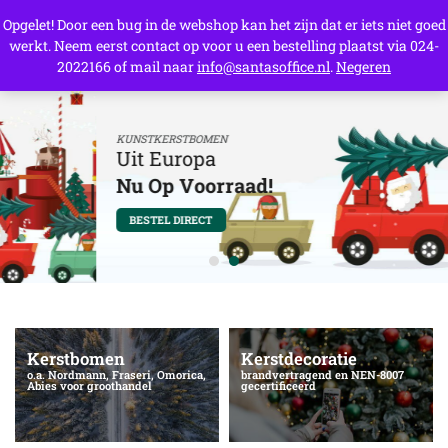
Opgelet! Door een bug in de webshop kan het zijn dat er iets niet goed
werkt. Neem eerst contact op voor u een bestelling plaatst via 024-
0
2022166 of mail naar
info@santasoffice.nl
.
Negeren
KUNSTKERSTBOMEN
Uit Europa
Nu Op Voorraad!
BESTEL DIRECT
Kerstbomen
Kerstdecoratie
o.a. Nordmann, Fraseri, Omorica,
brandvertragend en NEN-8007
Abies voor groothandel
gecertificeerd