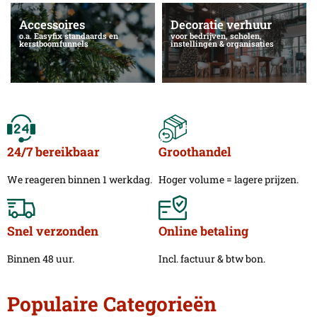
Accessoires
Decoratie verhuur
o.a. Easyfix standaards en
voor bedrijven, scholen,
kerstboomfunnels
instellingen & organisaties
24/7 bereikbaar
Groothandel
We reageren binnen 1 werkdag.
Hoger volume = lagere prijzen.
Snel verzonden
Online betaling
Binnen 48 uur.
Incl. factuur & btw bon.
Populaire Categorieën