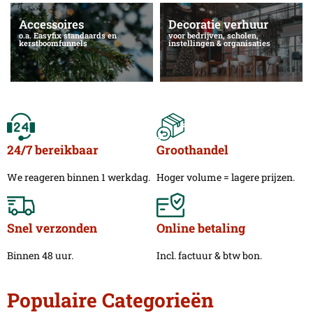
Accessoires
Decoratie verhuur
o.a. Easyfix standaards en
voor bedrijven, scholen,
kerstboomfunnels
instellingen & organisaties
24/7 bereikbaar
Groothandel
We reageren binnen 1 werkdag.
Hoger volume = lagere prijzen.
Snel verzonden
Online betaling
Binnen 48 uur.
Incl. factuur & btw bon.
Populaire Categorieën