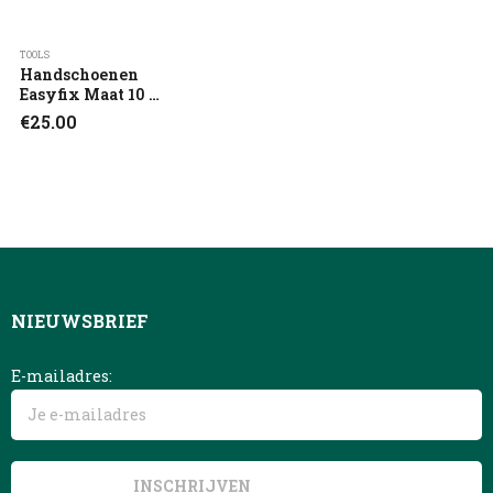
TOOLS
Handschoenen
Easyfix Maat 10 –
10 Stuks
€
25.00
NIEUWSBRIEF
E-mailadres: